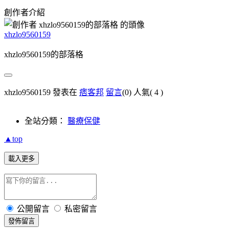
創作者介紹
xhzlo9560159
xhzlo9560159的部落格
xhzlo9560159 發表在
痞客邦
留言
(0)
人氣(
4
)
全站分類：
醫療保健
▲top
載入更多
公開留言
私密留言
發佈留言